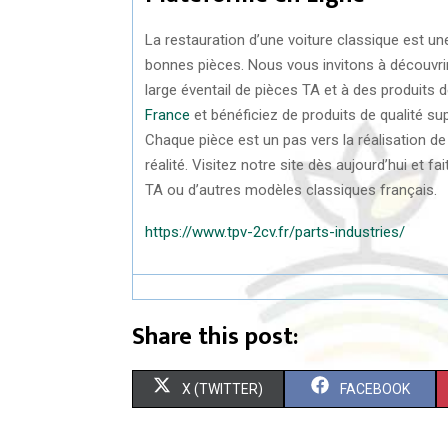
La restauration d’une voiture classique est 
bonnes pièces. Nous vous invitons à découvrir 
large éventail de pièces TA et à des produits
France
et bénéficiez de produits de qualité su
Chaque pièce est un pas vers la réalisation de 
réalité. Visitez notre site dès aujourd’hui et f
TA ou d’autres modèles classiques français.
https://www.tpv-2cv.fr/parts-industries/
Share this post:
S
S
X (TWITTER)
FACEBOOK
H
H