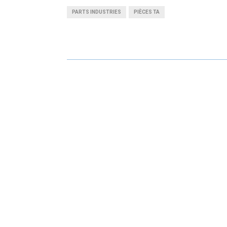
A
A
PARTS INDUSTRIES
PIÈCES TA
R
R
E
E
O
O
N
N