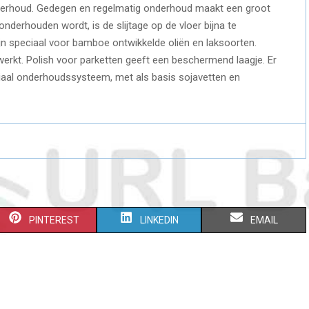
derhoud. Gedegen en regelmatig onderhoud maakt een groot
derhouden wordt, is de slijtage op de vloer bijna te
n speciaal voor bamboe ontwikkelde oliën en laksoorten.
rkt. Polish voor parketten geeft een beschermend laagje. Er
iaal onderhoudssysteem, met als basis sojavetten en
S
S
S
PINTEREST
LINKEDIN
EMAIL
H
H
H
A
A
A
R
R
R