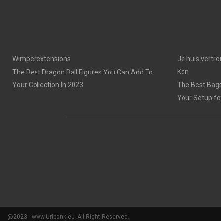
Wimperextensions
Je huis vertro
Kon
The Best Dragon Ball Figures You Can Add To
Your Collection In 2023
The Best Bags
Your Setup fo
@2023 - www.Urlbank.eu. All Right Reserved.