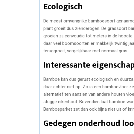
Ecologisch
De meest omvangrijke bamboesoort genaamd r
plant groeit dus zienderogen. De grassoort b
groeien zij eenvoudig tot meters in de hoogte
daar veel boomsoorten er makkelijk twintig ja
teruggroeit, vergelijkbaar met normaal gras.
Interessante eigenscha
Bamboe kan dus gerust ecologisch en duurz
daar echter niet op. Zo is een bamboevloer ze
alternatief ten aanzien van andere houten vlo
stugge eikenhout. Bovendien laat bamboe warm
Bamboeparket zet dan ook bijna niet uit of kri
Gedegen onderhoud loo