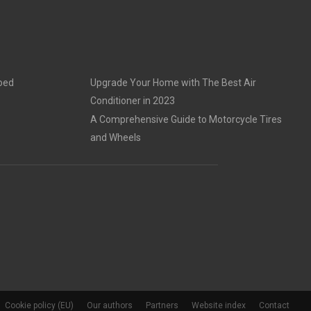
goed
Upgrade Your Home with The Best Air
Conditioner in 2023
A Comprehensive Guide to Motorcycle Tires
and Wheels
Cookie policy (EU)
Our authors
Partners
Website index
Contact