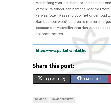
Van belang voor een bamboeparket is het on
verschil. Wanneer een bamboevloer met zorg on
verwaarlozen. Passend voor het onderhoud zij
Bamboehout wordt op diverse manieren afgewe
bestaan ook vloeroliën voorzien van een spec
kokoselementen.
https://www.parket-winkel.be
Share this post:
S
S
X (TWITTER)
FACEBOOK
H
H
A
A
BAMBOE
BAMBOEPARKET
R
R