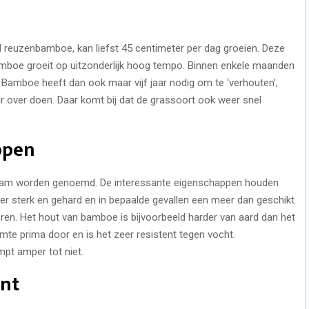
euzenbamboe, kan liefst 45 centimeter per dag groeien. Deze
amboe groeit op uitzonderlijk hoog tempo. Binnen enkele maanden
. Bamboe heeft dan ook maar vijf jaar nodig om te ‘verhouten’,
ar over doen. Daar komt bij dat de grassoort ook weer snel
ppen
aam worden genoemd. De interessante eigenschappen houden
er sterk en gehard en in bepaalde gevallen een meer dan geschikt
eren. Het hout van bamboe is bijvoorbeeld harder van aard dan het
te prima door en is het zeer resistent tegen vocht.
mpt amper tot niet.
nt